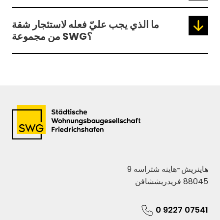
ما الذي يجب عليّ فعله لاستئجار شقة
من مجموعة SWG؟
هاينريش-هاينه شتراسه 9
88045 فريدريششافن
07541 9227 0