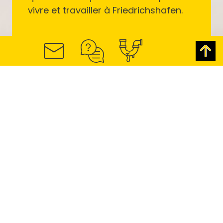
vivre et travailler à Friedrichshafen.
SWG Friedrichshafen - Société de construction
de logements sur le lac de Constance
Habiter, vivre &
travailler avec la
SWG